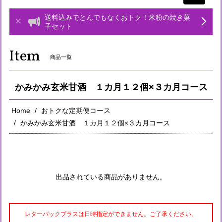
navigati
送料込みでとんでもなくおトク！米粉の焼き菓
子セット
Item
商品一覧
かみかみ玄米甘酒 １カ月１２個×３カ月コース
Home
おトクな定期便コース
かみかみ玄米甘酒 １カ月１２個×３カ月コース
出品されている商品がありません。
レターパックプラスは日時指定ができません。ご了承ください。